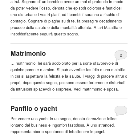
altrui
. Sognare di un bambino avere un mal di profondo in modo
da poter vedere l’osso, denota che episodi dolorosi e fastidiosi
che disturbano i vostri piani, ed i bambini saranno a rischio di
contagio. Sognare di piaghe su di te, fa presagire decadimento
precoce della salute e della mentalità alterata. Affari Malattia e
insoddisfacente seguirà questo sogno.
Matrimonio
2
… matrimonio, lei sarà addolorato per la sorte sfavorevole di
qualche parente o amico. Si può avvertire fastidio o una malattia
in cui si aspettava la felicità e la salute. I viaggi di piacere
altrui
o
propri, dopo questo sogno, possono essere fortemente disturbati
da intrusioni spiacevoli o sorprese. Vedi matrimonio e sposa.
Panfilo o yacht
Per vedere uno yacht in un sogno, denota ricreazione felice
lontano dal business e ingombri fastidiosi. A uno stranded,
rappresenta
aborto
spontaneo di intrattenere impegni.