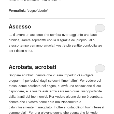
Permalink:
/sogno/
aborto
/
Ascesso
… di avere un ascesso che sembra aver raggiunto una fase
cronica, sarete sopraffatti con la disgrazia del proprio | allo
stesso tempo verranno arruolati vostre più sentite condoglianze
per i dolori
altrui
.
Acrobata, acrobati
Sognare acrobati, denota che vi sarà impedito di svolgere
programmi pericolosi dagli sciocchi timori
altrui
. Per vedere voi
stessi come acrobata nel sogno, si avrà una sensazione di cui
rispondere, e la vostra esistenza sarà reso quasi insopportabile
dalla tiranti dei tuoi nemici. Per vedere alcune donne è acrobata,
denota che il vostro nome sarà maliziosamente e
calunniosamente maneggiato. Inoltre si ostacolino i tuoi interessi
commerciali. Per una giovane donna che sogna che lei vede