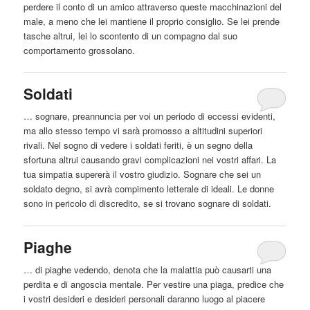
perdere il conto di un amico attraverso queste macchinazioni del
male, a meno che lei mantiene il proprio consiglio. Se lei prende
tasche
altrui
, lei lo scontento di un compagno dal suo
comportamento grossolano.
Soldati
… sognare, preannuncia per voi un periodo di eccessi evidenti,
ma allo stesso tempo vi sarà promosso a altitudini superiori
rivali. Nel sogno di vedere i soldati feriti, è un segno della
sfortuna
altrui
causando gravi complicazioni nei vostri affari. La
tua simpatia supererà il vostro giudizio. Sognare che sei un
soldato degno, si avrà compimento letterale di ideali. Le donne
sono in pericolo di discredito, se si trovano sognare di soldati.
Piaghe
… di piaghe vedendo, denota che la malattia può causarti una
perdita e di angoscia mentale. Per vestire una piaga, predice che
i vostri desideri e desideri personali daranno luogo al piacere