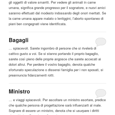
gli oggetti di valore smarriti. Per vedere gli animali in carne
umana, significa grande progresso per il sognatore, e nuovi amici
saranno effettuati dal modesto indossando degli onori meritati. Se
la carne umana appare malato o lentiggini, l’
aborto
spontaneo di
piani ben congegnati viene identificata.
Bagagli
… spiacevoli. Sarete ingombro di persone che si rivelerà di
cattivo gusto a voi. Se si stanno portando il proprio bagaglio,
sarete così pieno delle proprie angosce che sarete accecati ai
dolori
altrui
. Per perdere il vostro bagaglio, denota qualche
sfortunato speculazione o dissensi famiglia per i non sposati, si
preannuncia fidanzamenti rotti.
Ministro
… e viaggi spiacevoli. Per ascoltare un ministro esortare, predice
che qualche persona di progettazione sarà influenzarti al male.
Sognare di essere un ministro, denota che si usurpare i diritti