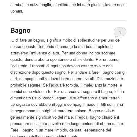
acrobati in calzamaglia, significa che lei sarà giudice favore degli
uomini.
Bagno
1
… di fare un bagno, significa molto di sollecitudine per uno del
sesso opposto, temendo di perdere la sua buona opinione
attraverso l’influenza di altri. Per una donna incinta sognare
questo, denota
aborto
spontaneo o di incidente. Per un uomo,
l’adulterio. I rapporti di ogni tipo devono essere svolte con
discrezione dopo questo sogno. Per andare a fare il bagno con gli
altri, compagni cattivi dovrebbero essere evitati. Diffamazione è
probabile seguire. Se l’acqua è torbida, il male, anzi la morte, e
nemici sono vicino a te. Per una vedova sognare il bagno, lei ha
dimenticato i suoi vecchi legami, e si affrettano a amori terreni.
Le ragazze dovrebbero rifuggire compagni maschi. Gli uomini si
impegneranno in intrighi di carattere salace. Bagno caldo è
generalmente significativo del male. Fredda, bagno chiaro è il
precursore della lieta novella e un lungo periodo di ottima salute.
Fare il bagno in un mare limpido, denota l’espansione del
business e della ricerca soddisfacente …