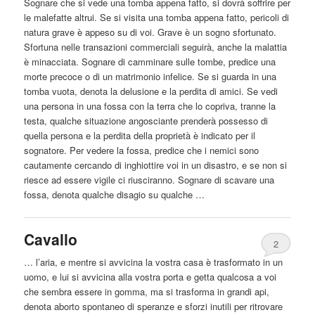
Sognare che si vede una tomba appena fatto, si dovrà soffrire per
le malefatte
altrui
. Se si visita una tomba appena fatto, pericoli di
natura grave è appeso su di voi. Grave è un sogno sfortunato.
Sfortuna nelle transazioni commerciali seguirà, anche la malattia
è minacciata. Sognare di camminare sulle tombe, predice una
morte precoce o di un matrimonio infelice. Se si guarda in una
tomba vuota, denota la delusione e la perdita di amici. Se vedi
una persona in una fossa con la terra che lo copriva, tranne la
testa, qualche situazione angosciante prenderà possesso di
quella persona e la perdita della proprietà è indicato per il
sognatore. Per vedere la fossa, predice che i nemici sono
cautamente cercando di inghiottire voi in un disastro, e se non si
riesce ad essere vigile ci riusciranno. Sognare di scavare una
fossa, denota qualche disagio su qualche …
Cavallo
2
… l’aria, e mentre si avvicina la vostra casa è trasformato in un
uomo, e lui si avvicina alla vostra porta e getta qualcosa a voi
che sembra essere in gomma, ma si trasforma in grandi api,
denota
aborto
spontaneo di speranze e sforzi inutili per ritrovare