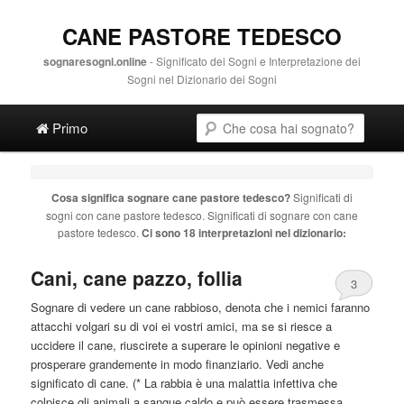
CANE PASTORE TEDESCO
sognaresogni.online
- Significato dei Sogni e Interpretazione dei
Sogni nel Dizionario dei Sogni
Main menu
Cerca
Vai al contenuto principale
Vai al contenuto secondario
Primo
Cosa significa sognare
cane pastore tedesco
?
Significati di
sogni con
cane pastore tedesco
. Significati di sognare con
cane
pastore tedesco
.
Ci sono 18 interpretazioni nel dizionario:
Cani,
cane
pazzo, follia
3
Sognare di vedere un
cane
rabbioso, denota che i nemici faranno
attacchi volgari su di voi ei vostri amici, ma se si riesce a
uccidere il
cane
, riuscirete a superare le opinioni negative e
prosperare grandemente in modo finanziario. Vedi anche
significato di
cane
. (* La rabbia è una malattia infettiva che
colpisce gli animali a sangue caldo e può essere trasmessa