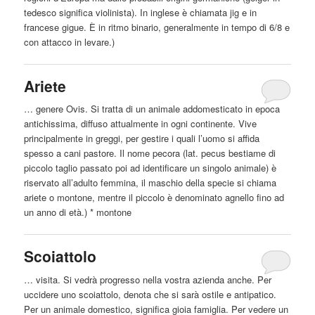
tedesco
significa violinista). In inglese è chiamata jig e in
francese gigue. È in ritmo binario, generalmente in tempo di 6/8 e
con attacco in levare.)
Ariete
… genere Ovis. Si tratta di un animale addomesticato in epoca
antichissima, diffuso attualmente in ogni continente. Vive
principalmente in greggi, per gestire i quali l’uomo si affida
spesso a cani
pastore
. Il nome pecora (lat. pecus bestiame di
piccolo taglio passato poi ad identificare un singolo animale) è
riservato all’adulto femmina, il maschio della specie si chiama
ariete o montone, mentre il piccolo è denominato agnello fino ad
un anno di età.) * montone
Scoiattolo
… visita. Si vedrà progresso nella vostra azienda anche. Per
uccidere uno scoiattolo, denota che si sarà ostile e antipatico.
Per un animale domestico, significa gioia famiglia. Per vedere un