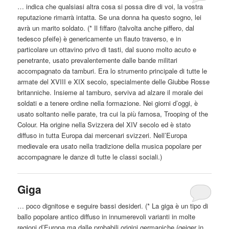
… indica che qualsiasi altra cosa si possa dire di voi, la vostra
reputazione rimarrà intatta. Se una donna ha questo sogno, lei
avrà un marito soldato. (* Il fiffaro (talvolta anche piffero, dal
tedesco
pfeife) è genericamente un flauto traverso, e in
particolare un ottavino privo di tasti, dal suono molto acuto e
penetrante, usato prevalentemente dalle bande militari
accompagnato da tamburi. Era lo strumento principale di tutte le
armate del XVIII e XIX secolo, specialmente delle Giubbe Rosse
britanniche. Insieme al tamburo, serviva ad alzare il morale dei
soldati e a tenere ordine nella formazione. Nei giorni d’oggi, è
usato soltanto nelle parate, tra cui la più famosa, Trooping of the
Colour. Ha origine nella Svizzera del XIV secolo ed è stato
diffuso in tutta Europa dai mercenari svizzeri. Nell’Europa
medievale era usato nella tradizione della musica popolare per
accompagnare le danze di tutte le classi sociali.)
Giga
… poco dignitose e seguire bassi desideri. (* La giga è un tipo di
ballo popolare antico diffuso in innumerevoli varianti in molte
regioni d’Europa ma dalle probabili origini germaniche (geiger in