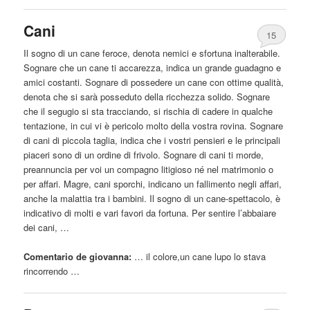
Cani
15
Il sogno di un
cane
feroce, denota nemici e sfortuna inalterabile.
Sognare che un
cane
ti accarezza, indica un grande guadagno e
amici costanti. Sognare di possedere un
cane
con ottime qualità,
denota che si sarà posseduto della ricchezza solido. Sognare
che il segugio si sta tracciando, si rischia di cadere in qualche
tentazione, in cui vi è pericolo molto della vostra rovina. Sognare
di cani di piccola taglia, indica che i vostri pensieri e le principali
piaceri sono di un ordine di frivolo. Sognare di cani ti morde,
preannuncia per voi un compagno litigioso né nel matrimonio o
per affari. Magre, cani sporchi, indicano un fallimento negli affari,
anche la malattia tra i bambini. Il sogno di un
cane
-spettacolo, è
indicativo di molti e vari favori da fortuna. Per sentire l’abbaiare
dei cani, …
Comentario de giovanna:
… il colore,un
cane
lupo lo stava
rincorrendo …