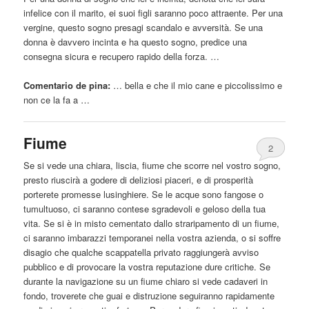
infelice con il marito, ei suoi figli saranno poco attraente. Per una
vergine, questo sogno presagi scandalo e avversità. Se una
donna è davvero incinta e ha questo sogno, predice una
consegna sicura e recupero rapido della forza. …
Comentario de pina:
… bella e che il mio
cane
e piccolissimo e
non ce la fa a …
Fiume
2
Se si vede una chiara, liscia, fiume che scorre nel vostro sogno,
presto riuscirà a godere di deliziosi piaceri, e di prosperità
porterete promesse lusinghiere. Se le acque sono fangose ​​o
tumultuoso, ci saranno contese sgradevoli e geloso della tua
vita. Se si è in misto cementato dallo straripamento di un fiume,
ci saranno imbarazzi temporanei nella vostra azienda, o si soffre
disagio che qualche scappatella privato raggiungerà avviso
pubblico e di provocare la vostra reputazione dure critiche. Se
durante la navigazione su un fiume chiaro si vede cadaveri in
fondo, troverete che guai e distruzione seguiranno rapidamente