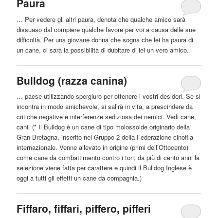
Paura
… Per vedere gli altri paura, denota che qualche amico sarà
dissuaso dal compiere qualche favore per voi a causa delle sue
difficoltà. Per una giovane donna che sogna che lei ha paura di
un
cane
, ci sarà la possibilità di dubitare di lei un vero amico.
Bulldog (razza canina)
… paese utilizzando spergiuro per ottenere i vostri desideri. Se si
incontra in modo amichevole, si salirà in vita, a prescindere da
critiche negative e interferenze sediziosa dei nemici. Vedi
cane
,
cani. (* Il Bulldog è un
cane
di tipo molossoide originario della
Gran Bretagna, inserito nel Gruppo 2 della Federazione cinofila
internazionale. Venne allevato in origine (primi dell’Ottocento)
come
cane
da combattimento contro i tori; da più di cento anni la
selezione viene fatta per carattere e quindi il Bulldog Inglese è
oggi a tutti gli effetti un
cane
da compagnia.)
Fiffaro, fiffari, piffero, pifferi