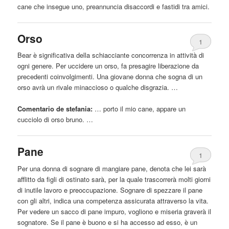
cane
che insegue uno, preannuncia disaccordi e fastidi tra amici.
Orso
1
Bear è significativa della schiacciante concorrenza in attività di
ogni genere. Per uccidere un orso, fa presagire liberazione da
precedenti coinvolgimenti. Una giovane donna che sogna di un
orso avrà un rivale minaccioso o qualche disgrazia. …
Comentario de stefania:
… porto il mio
cane
, appare un
cucciolo di orso bruno. …
Pane
1
Per una donna di sognare di mangiare pane, denota che lei sarà
afflitto da figli di ostinato sarà, per la quale trascorrerà molti giorni
di inutile lavoro e preoccupazione. Sognare di spezzare il pane
con gli altri, indica una competenza assicurata attraverso la vita.
Per vedere un sacco di pane impuro, vogliono e miseria graverà il
sognatore. Se il pane è buono e si ha accesso ad esso, è un