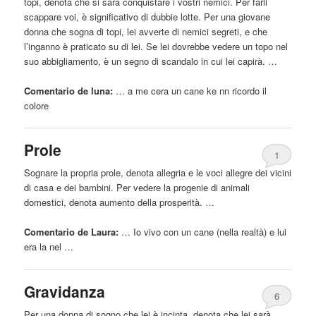
topi, denota che si sarà conquistare i vostri nemici. Per farli
scappare voi, è significativo di dubbie lotte. Per una giovane
donna che sogna di topi, lei avverte di nemici segreti, e che
l’inganno è praticato su di lei. Se lei dovrebbe vedere un topo nel
suo abbigliamento, è un segno di scandalo in cui lei capirà. …
Comentario de luna:
… a me cera un
cane
ke nn ricordo il
colore
Prole
1
Sognare la propria prole, denota allegria e le voci allegre dei vicini
di casa e dei bambini. Per vedere la progenie di animali
domestici, denota aumento della prosperità. …
Comentario de Laura:
… Io vivo con un
cane
(nella realtà) e lui
era la nel …
Gravidanza
6
Per una donna di sogno che lei è incinta, denota che lei sarà