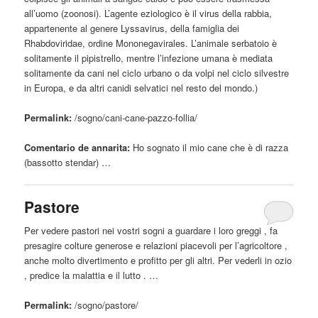
all’uomo (zoonosi). L’agente eziologico è il virus della rabbia,
appartenente al genere Lyssavirus, della famiglia dei
Rhabdoviridae, ordine Mononegavirales. L’animale serbatoio è
solitamente il pipistrello, mentre l’infezione umana è mediata
solitamente da cani nel ciclo urbano o da volpi nel ciclo silvestre
in Europa, e da altri canidi selvatici nel resto del mondo.)
Permalink:
/sogno/cani-
cane
-pazzo-follia/
Comentario de annarita:
Ho sognato il mio
cane
che è di razza
(bassotto stendar) …
Pastore
Per vedere pastori nei vostri sogni a guardare i loro greggi , fa
presagire colture generose e relazioni piacevoli per l’agricoltore ,
anche molto divertimento e profitto per gli altri. Per vederli in ozio
, predice la malattia e il lutto . …
Permalink:
/sogno/
pastore
/