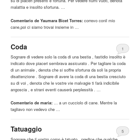
su di piaceri presenti e fortuna. Per vedere fiumi vuoti, denota
malattia e insolito sfortuna. …
Comentario de Yaumara Bicet Torres:
correvo conil mio
cane
,poi ci siamo trovai insieme in …
Coda
1
Sognare di vedere solo la coda di una bestia , fastidio insolito è
indicato dove piaceri sembrava assicurato . Per tagliare la coda
di un animale , denota che si soffre sfortuna da soli la propria
disattenzione . Sognare di avere la coda di una bestia cresciuto
su di voi , denota che le vostre vie malvagie ti farà indicibile
angoscia , e strani eventi causerà perplessità . …
Comentario de maria:
… a un cucciolo di
cane
. Mentre la
tagliavo non vedevo che …
Tatuaggio
5
Sognare che il vostro corpo è tatuato , predice che qualche