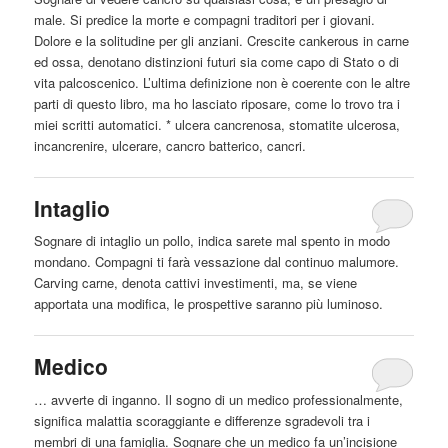
male. Si predice la morte e compagni traditori per i giovani.
Dolore e la solitudine per gli anziani. Crescite cankerous in
carne
ed ossa, denotano distinzioni futuri sia come capo di Stato o di
vita palcoscenico. L’ultima definizione non è coerente con le altre
parti di questo libro, ma ho lasciato riposare, come lo trovo tra i
miei scritti automatici. * ulcera cancrenosa, stomatite ulcerosa,
incancrenire, ulcerare, cancro batterico, cancri.
Intaglio
Sognare di intaglio un pollo, indica sarete mal spento in modo
mondano. Compagni ti farà vessazione dal continuo malumore.
Carving
carne
, denota cattivi investimenti, ma, se viene
apportata una modifica, le prospettive saranno più luminoso.
Medico
… avverte di inganno. Il sogno di un medico professionalmente,
significa malattia scoraggiante e differenze sgradevoli tra i
membri di una famiglia. Sognare che un medico fa un’incisione