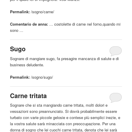
Permalink:
/sogno/
carne
/
Comentario de anna:
… costolette di
carne
nel forno,quando mi
sono …
Sugo
Sognare di mangiare
sugo
, fa presagire mancanza di salute e di
business deludente.
Permalink:
/sogno/
sugo
/
Carne
tritata
Sognare che si sta mangiando
carne
tritata, molti dolori e
vessazioni sono preannunciato. Si dovrà probabilmente essere
turbato con varie piccole gelosie e contese più semplici inezie, e
la vostra salute sarà minacciata con preoccupazione. Per una
donna di sogno che lei cuochi
carne
tritata, denota che lei sarà