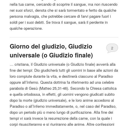
nella tua
carne
, cercando di scoprire il sangue, ma non riuscendo
nei suoi sforzi, denota che si sarà tormentato e ferito da qualche
persona malvagia, che potrebbe cercare di farvi pagare fuori i
soldi per i suoi debiti. Se trova il sangue, sarà il perdente in
qualche operazione.
Giorno del giudizio, Giudizio
2
universale (o Giudizio finale)
… cristiana, il Giudizio universale (o Giudizio finale) avverrà alla
fine dei tempi: Dio giudicherà tutti gli uomini in base alle azioni da
loro compiute durante la vita, e destinerà ciascuno
al
Paradiso
oppure all’Inferno. Questa dottrina fa riferimento ad una celebre
parabola di Gesù (Matteo 25,31-46). Secondo la Chiesa cattolica
e quella ortodossa, in effetti, gli uomini vengono giudicati subito
dopo la morte (giudizio universale), e le loro anime accedono
al
Paradiso o all’Inferno immediatamente, o, nel caso del Paradiso,
dopo un periodo più o meno lungo di purificazione. Alla fine dei
tempi vi sarà invece la resurrezione della
carne
, con la quale i
corpi risusciteranno e si riuniranno alle anime. Altre confessioni