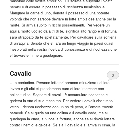
massimo delle vostre ambizioni. Riuscirete a superare i vostri
nemici e di essere in possesso di ricchezza incalcolabile.
Mangiare la
carne
di uno, denota il possesso di una potente
volontà che non sarebbe deviare in lotte ambiziose anche per la
morte. Si arriva subito in ricchi possedimenti. Per vedere un
aquila morto ucciso da altri di te, significa alto rango e di fortuna
sarà strappato da te spietatamente. Per cavalcare sulla schiena
di un’aquila, denota che si farà un lungo viaggio in paesi quasi
inesplorati nella vostra ricerca di conoscenza e di ricchezza che
vi troverete infine a guadagnare.
Cavallo
2
… o contadino. Persone letterari saranno minuziosa nel loro
lavoro e gli altri si prenderanno cura di loro interesse con
sollecitudine. Sognare di cavalli, è accumulare ricchezza e
godersi la vita
al
suo massimo. Per vedere i cavalli che tirano i
veicoli, denota ricchezza con un po ‘di peso, e l’amore troverà
ostacoli. Se si guida su una collina e il cavallo cade, ma si
guadagna la cima, si vince la fortuna, anche se si dovrà lottare
contro i nemici e gelosie. Se sia il cavallo e si arriva in cima, la