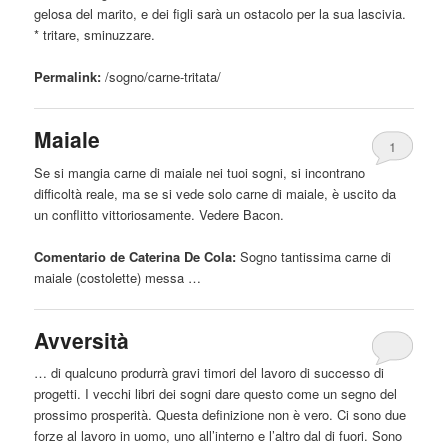
gelosa del marito, e dei figli sarà un ostacolo per la sua lascivia.
* tritare, sminuzzare.
Permalink:
/sogno/
carne
-tritata/
Maiale
1
Se si mangia
carne
di maiale nei tuoi sogni, si incontrano
difficoltà reale, ma se si vede solo
carne
di maiale, è uscito da
un conflitto vittoriosamente. Vedere Bacon.
Comentario de Caterina De Cola:
Sogno tantissima
carne
di
maiale (costolette) messa …
Avversità
… di qualcuno produrrà gravi timori del lavoro di successo di
progetti. I vecchi libri dei sogni dare questo come un segno del
prossimo prosperità. Questa definizione non è vero. Ci sono due
forze
al
lavoro in uomo, uno all’interno e l’altro dal di fuori. Sono