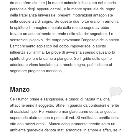
da due sfere distinte | la mente animale influenzato dal mondo
personale degli appetiti carnali, e la mente spirituale del regno
della fratellanza universale, presenti motivazioni antagoniste
sulla coscienza di sogno. Se queste due forze erano in armonia,
lo spirito o l’immagine mentale dalla mente sogno avrebbe
trovato un adempimento letterale nella vita del sognatore. Le
sensazioni piacevoli del corpo provocano l’angoscia dello spirito.
L’arricchimento egoistico del corpo impoverisce lo spirito
influenza sull’anima. Le prove di avversità spesso causano lo
spirito di gioire e la
carne
a piangere. Se il grido dello spirito
addolorato viene lasciato sulla mente sogno, può indicare
al
sognatore progresso mondano, …
Manzo
Se i tumori prime e sanguinosa, e tumori di natura maligna
attaccheranno il soggetto. State in guardia da contusioni e ferite
di qualsiasi tipo. Per vedere o mangiare
carne
cotta, angoscia
superando aiuto umano è prima di voi. Si verifica la perdita della
vita con mezzi orribili. Manzo adeguatamente servito sotto un
ambiente gradevole denota stati armoniosi in amore e affari, se in