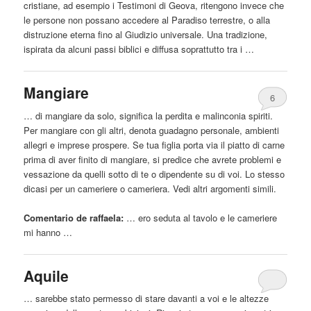
cristiane, ad esempio i Testimoni di Geova, ritengono invece che
le persone non possano accedere
al
Paradiso terrestre, o alla
distruzione eterna fino
al
Giudizio universale. Una tradizione,
ispirata da alcuni passi biblici e diffusa soprattutto tra i …
Mangiare
6
… di mangiare da solo, significa la perdita e malinconia spiriti.
Per mangiare con gli altri, denota guadagno personale, ambienti
allegri e imprese prospere. Se tua figlia porta via il piatto di
carne
prima di aver finito di mangiare, si predice che avrete problemi e
vessazione da quelli sotto di te o dipendente su di voi. Lo stesso
dicasi per un cameriere o cameriera. Vedi altri argomenti simili.
Comentario de raffaela:
… ero seduta
al
tavolo e le cameriere
mi hanno …
Aquile
… sarebbe stato permesso di stare davanti a voi e le altezze