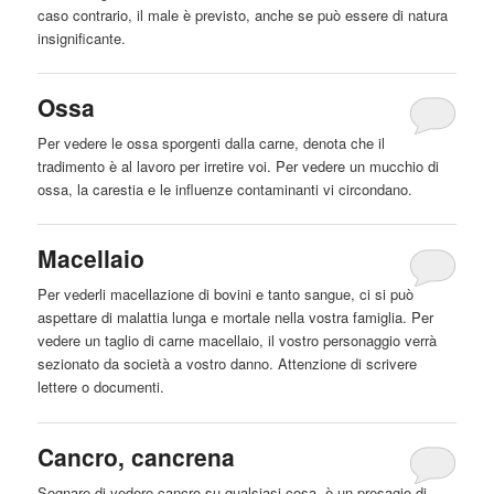
caso contrario, il male è previsto, anche se può essere di natura
insignificante.
Ossa
Per vedere le ossa sporgenti dalla
carne
, denota che il
tradimento è
al
lavoro per irretire voi. Per vedere un mucchio di
ossa, la carestia e le influenze contaminanti vi circondano.
Macellaio
Per vederli macellazione di bovini e tanto sangue, ci si può
aspettare di malattia lunga e mortale nella vostra famiglia. Per
vedere un taglio di
carne
macellaio, il vostro personaggio verrà
sezionato da società a vostro danno. Attenzione di scrivere
lettere o documenti.
Cancro, cancrena
Sognare di vedere cancro su qualsiasi cosa, è un presagio di