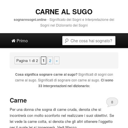
CARNE AL SUGO
sognaresogni.online
- Significato dei Sogni e Interpretazione dei
Sogni nel Dizionario dei Sogni
Main menu
Cerca
Vai al contenuto principale
Vai al contenuto secondario
Primo
Pagina 1 di 2
1
2
»
Cosa significa sognare
carne al sugo
?
Significati di sogni con
carne al sugo
. Significati di sognare con
carne al sugo
.
Ci sono
33 interpretazioni nel dizionario:
Carne
8
Per una donna che sogna di
carne
cruda, denota che si
incontrerà con molto sconforto nel realizzare i suoi obiettivi. Se
lei vede la
carne
cotta, si denota che gli altri ottenere l’oggetto
per il quale lei si impegnerà. Vedi Manzo.