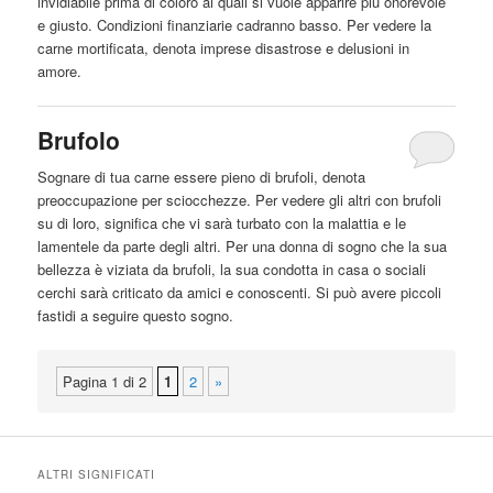
invidiabile prima di coloro ai quali si vuole apparire più onorevole
e giusto. Condizioni finanziarie cadranno basso. Per vedere la
carne
mortificata, denota imprese disastrose e delusioni in
amore.
Brufolo
Sognare di tua
carne
essere pieno di brufoli, denota
preoccupazione per sciocchezze. Per vedere gli altri con brufoli
su di loro, significa che vi sarà turbato con la malattia e le
lamentele da parte degli altri. Per una donna di sogno che la sua
bellezza è viziata da brufoli, la sua condotta in casa o sociali
cerchi sarà criticato da amici e conoscenti. Si può avere piccoli
fastidi a seguire questo sogno.
Pagina 1 di 2
1
2
»
ALTRI SIGNIFICATI