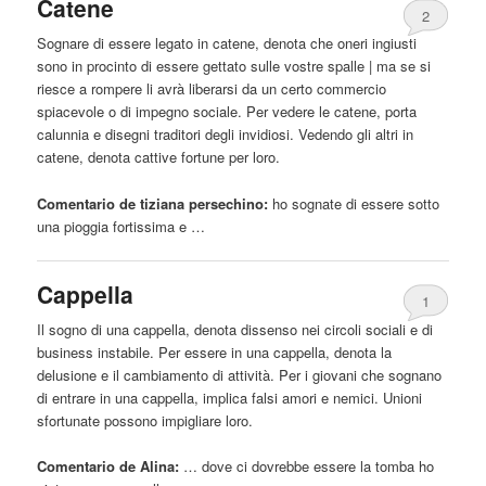
Catene
2
Sognare di
essere
legato in catene, denota che oneri ingiusti
sono in procinto di
essere
gettato sulle vostre spalle | ma se si
riesce a rompere li avrà liberarsi
da
un certo commercio
spiacevole o di impegno sociale. Per vedere le catene, porta
calunnia e disegni traditori degli invidiosi. Vedendo gli altri in
catene, denota cattive fortune per loro.
Comentario de tiziana persechino:
ho sognate di
essere
sotto
una pioggia fortissima e …
Cappella
1
Il sogno di una cappella, denota dissenso nei circoli sociali e di
business instabile. Per
essere
in una cappella, denota la
delusione e il cambiamento di attività. Per i giovani che sognano
di entrare in una cappella, implica falsi amori e nemici. Unioni
sfortunate possono impigliare loro.
Comentario de Alina:
… dove ci dovrebbe
essere
la tomba ho