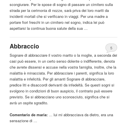
scongiurare. Per le spose di sogno di passare un cimitero sulla
strada per la cerimonia di nozze, sarà priva dei loro mariti
da
incidenti mortali che si verificano in viaggi. Per una madre a
portare fiori freschi in un cimitero nel sogno, indica lei può
aspettarsi la continua buona salute della sua …
Abbraccio
5
Sognare di abbracciare il vostro marito o la moglie, a seconda dei
casi può
essere
, in un certo senso dolente o indifferente, denota
che avrete dissensi e accuse nella vostra famiglia, inoltre, che la
malattia è minacciata. Per abbracciare i parenti, significa la loro
malattia e infelicità. Per gli amanti Sognare di abbracciare,
predice liti e disaccordi derivanti
da
infedeltà. Se questi sogni si
svolgono in condizioni di buon auspicio, il contrario può
essere
previsto. Se si abbracciano
uno
sconosciuto
, significa che si
avrà un ospite sgradito.
Comentario de maria:
… lui mi abbracciava
da
dietro, era una
sensazione di …