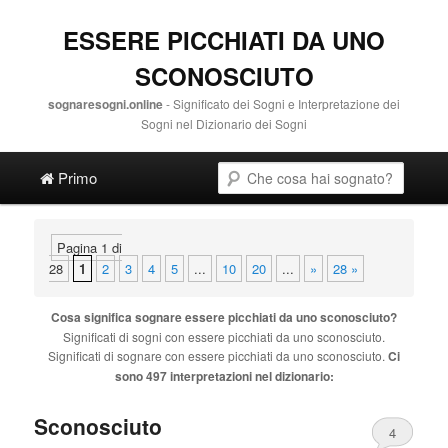
ESSERE PICCHIATI DA UNO
SCONOSCIUTO
sognaresogni.online
- Significato dei Sogni e Interpretazione dei
Sogni nel Dizionario dei Sogni
Main menu
Cerca
Vai al contenuto principale
Vai al contenuto secondario
Primo
Pagina 1 di
28
1
2
3
4
5
...
10
20
...
»
28 »
Cosa significa sognare
essere picchiati da uno sconosciuto
?
Significati di sogni con
essere picchiati da uno sconosciuto
.
Significati di sognare con
essere picchiati da uno sconosciuto
.
Ci
sono 497 interpretazioni nel dizionario:
Sconosciuto
4