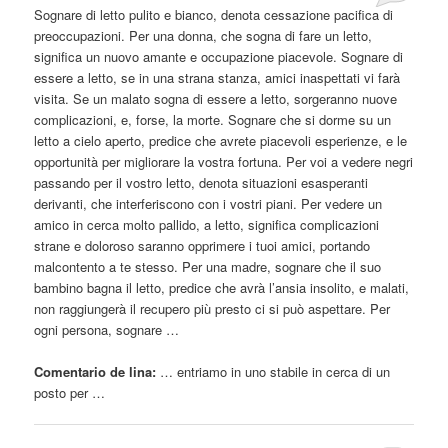
Sognare di letto pulito e bianco, denota cessazione pacifica di
preoccupazioni. Per una donna, che sogna di fare un letto,
significa un nuovo amante e occupazione piacevole. Sognare di
essere
a letto, se in una strana stanza, amici inaspettati vi farà
visita. Se un malato sogna di
essere
a letto, sorgeranno nuove
complicazioni, e, forse, la morte. Sognare che si dorme su un
letto a cielo aperto, predice che avrete piacevoli esperienze, e le
opportunità per migliorare la vostra fortuna. Per voi a vedere negri
passando per il vostro letto, denota situazioni esasperanti
derivanti, che interferiscono con i vostri piani. Per vedere un
amico in cerca molto pallido, a letto, significa complicazioni
strane e doloroso saranno opprimere i tuoi amici, portando
malcontento a te stesso. Per una madre, sognare che il suo
bambino bagna il letto, predice che avrà l’ansia insolito, e malati,
non raggiungerà il recupero più presto ci si può aspettare. Per
ogni persona, sognare …
Comentario de lina:
… entriamo in
uno
stabile in cerca di un
posto per …