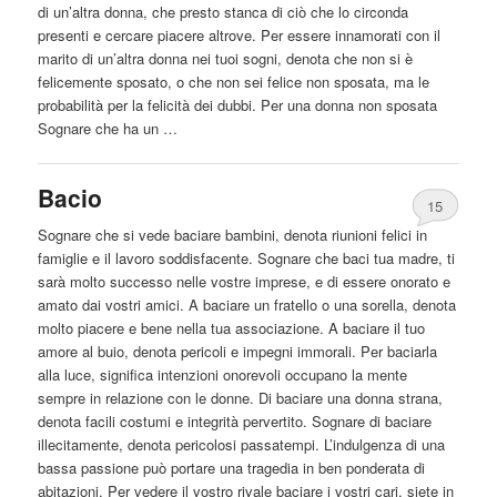
di un’altra donna, che presto stanca di ciò che lo circonda
presenti e cercare piacere altrove. Per
essere
innamorati con il
marito di un’altra donna nei tuoi sogni, denota che non si è
felicemente sposato, o che non sei felice non sposata, ma le
probabilità per la felicità dei dubbi. Per una donna non sposata
Sognare che ha un …
Bacio
15
Sognare che si vede baciare bambini, denota riunioni felici in
famiglie e il lavoro soddisfacente. Sognare che baci tua madre, ti
sarà molto successo nelle vostre imprese, e di
essere
onorato e
amato dai vostri amici. A baciare un fratello o una sorella, denota
molto piacere e bene nella tua associazione. A baciare il tuo
amore al buio, denota pericoli e impegni immorali. Per baciarla
alla luce, significa intenzioni onorevoli occupano la mente
sempre in relazione con le donne. Di baciare una donna strana,
denota facili costumi e integrità pervertito. Sognare di baciare
illecitamente, denota pericolosi passatempi. L’indulgenza di una
bassa passione può portare una tragedia in ben ponderata di
abitazioni. Per vedere il vostro rivale baciare i vostri cari, siete in