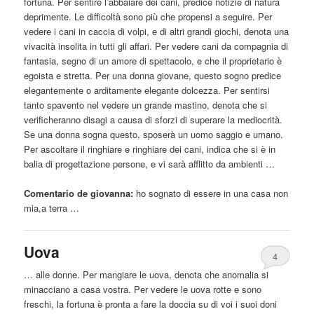
fortuna. Per sentire l’abbaiare dei cani, predice notizie di natura
deprimente. Le difficoltà sono più che propensi a seguire. Per
vedere i cani in caccia di volpi, e di altri grandi giochi, denota una
vivacità insolita in tutti gli affari. Per vedere cani
da
compagnia di
fantasia, segno di un amore di spettacolo, e che il proprietario è
egoista e stretta. Per una donna giovane, questo sogno predice
elegantemente o arditamente elegante dolcezza. Per sentirsi
tanto spavento nel vedere un grande mastino, denota che si
verificheranno disagi a causa di sforzi di superare la mediocrità.
Se una donna sogna questo, sposerà un uomo saggio e umano.
Per ascoltare il ringhiare e ringhiare dei cani, indica che si è in
balia di progettazione persone, e vi sarà afflitto
da
ambienti …
Comentario de giovanna:
ho sognato di
essere
in una casa non
mia,a terra …
Uova
4
… alle donne. Per mangiare le uova, denota che anomalia si
minacciano a casa vostra. Per vedere le uova rotte e sono
freschi, la fortuna è pronta a fare la doccia su di voi i suoi doni