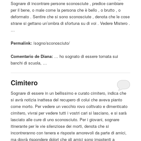
Sognare di incontrare persone sconosciute , predice cambiare
per il bene, o male come la persona che è bello , o brutto , o
deformato . Sentire che si sono sconosciute , denota che le cose
strane si gettano un’ombra di sfortuna su di voi . Vedere Mistero .
…
Permalink:
/sogno/
sconosciuto
/
Comentario de Diana:
… ho sognato di
essere
tornata sui
banchi di scuola, …
Cimitero
Sognare di
essere
in un bellissimo e curato cimitero, indica che
si avrà notizia inattesa del recupero di colui che aveva pianto
come morto. Per vedere un vecchio rovo coltivato e dimenticato
cimitero, vivrai per vedere tutti i vostri cari si lasciano, e si sarà
lasciato alle cure di
uno
sconosciuto
. Per i giovani, sognare
itinerante per le vie silenziose dei morti, denota che si
incontreranno con tenera e risposte amorevoli
da
parte di amici,
ma dovrà rispondere dolori che gli amici sono impotenti a