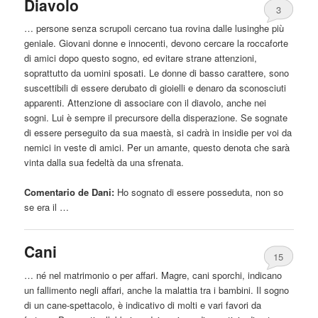
Diavolo
3
… persone senza scrupoli cercano tua rovina dalle lusinghe più
geniale. Giovani donne e innocenti, devono cercare la roccaforte
di amici dopo questo sogno, ed evitare strane attenzioni,
soprattutto
da
uomini sposati. Le donne di basso carattere, sono
suscettibili di
essere
derubato di gioielli e denaro
da
sconosciuti
apparenti. Attenzione di associare con il diavolo, anche nei
sogni. Lui è sempre il precursore della disperazione. Se sognate
di
essere
perseguito
da
sua maestà, si cadrà in insidie ​​per voi
da
nemici in veste di amici. Per un amante, questo denota che sarà
vinta dalla sua fedeltà
da
una sfrenata.
Comentario de Dani:
Ho sognato di
essere
posseduta, non so
se era il …
Cani
15
… né nel matrimonio o per affari. Magre, cani sporchi, indicano
un fallimento negli affari, anche la malattia tra i bambini. Il sogno
di un cane-spettacolo, è indicativo di molti e vari favori
da