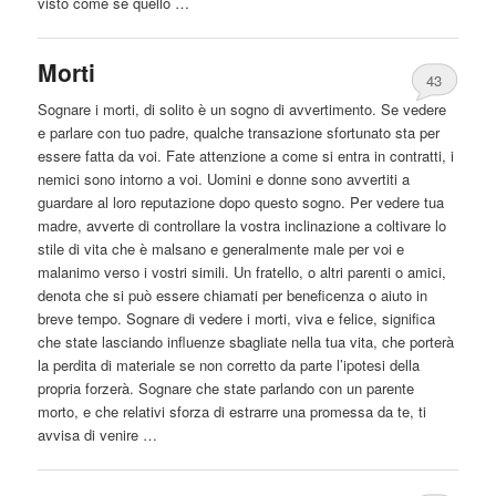
visto come se quello …
Morti
43
Sognare i morti, di solito è un sogno di avvertimento. Se vedere
e parlare con tuo padre, qualche transazione sfortunato sta per
essere
fatta
da
voi. Fate attenzione a come si entra in contratti, i
nemici sono intorno a voi. Uomini e donne sono avvertiti a
guardare al loro reputazione dopo questo sogno. Per vedere tua
madre, avverte di controllare la vostra inclinazione a coltivare lo
stile di vita che è malsano e generalmente male per voi e
malanimo verso i vostri simili. Un fratello, o altri parenti o amici,
denota che si può
essere
chiamati per beneficenza o aiuto in
breve tempo. Sognare di vedere i morti, viva e felice, significa
che state lasciando influenze sbagliate nella tua vita, che porterà
la perdita di materiale se non corretto
da
parte l’ipotesi della
propria forzerà. Sognare che state parlando con un parente
morto, e che relativi sforza di estrarre una promessa
da
te, ti
avvisa di venire …