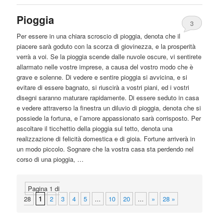
Pioggia
3
Per
essere
in una chiara scroscio di pioggia, denota che il
piacere sarà goduto con la scorza di giovinezza, e la prosperità
verrà a voi. Se la pioggia scende dalle nuvole oscure, vi sentirete
allarmato nelle vostre imprese, a causa del vostro modo che è
grave e solenne. Di vedere e sentire pioggia si avvicina, e si
evitare di
essere
bagnato, si riuscirà a vostri piani, ed i vostri
disegni saranno maturare rapidamente. Di
essere
seduto in casa
e vedere attraverso la finestra un diluvio di pioggia, denota che si
possiede la fortuna, e l’amore appassionato sarà corrisposto. Per
ascoltare il ticchettio della pioggia sul tetto, denota una
realizzazione di felicità domestica e di gioia. Fortune arriverà in
un modo piccolo. Sognare che la vostra casa sta perdendo nel
corso di una pioggia, …
Pagina 1 di
28
1
2
3
4
5
...
10
20
...
»
28 »