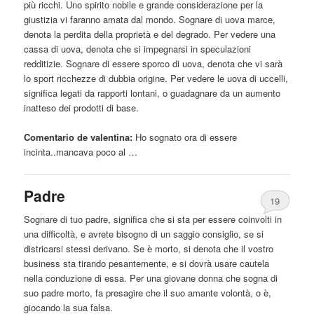
più ricchi.
Uno
spirito nobile e grande considerazione per la
giustizia vi faranno amata dal mondo. Sognare di uova marce,
denota la perdita della proprietà e del degrado. Per vedere una
cassa di uova, denota che si impegnarsi in speculazioni
redditizie. Sognare di
essere
sporco di uova, denota che vi sarà
lo sport ricchezze di dubbia origine. Per vedere le uova di uccelli,
significa legati
da
rapporti lontani, o guadagnare
da
un aumento
inatteso dei prodotti di base.
Comentario de valentina:
Ho sognato ora di
essere
incinta..mancava poco al …
Padre
19
Sognare di tuo padre, significa che si sta per
essere
coinvolti in
una difficoltà, e avrete bisogno di un saggio consiglio, se si
districarsi stessi derivano. Se è morto, si denota che il vostro
business sta tirando pesantemente, e si dovrà usare cautela
nella conduzione di essa. Per una giovane donna che sogna di
suo padre morto, fa presagire che il suo amante volontà, o è,
giocando la sua falsa.