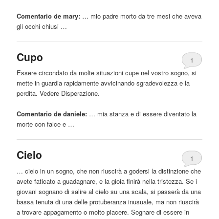
Comentario de mary:
… mio padre morto
da
tre mesi che aveva
gli occhi chiusi …
Cupo
1
Essere
circondato
da
molte situazioni cupe nel vostro sogno, si
mette in guardia rapidamente avvicinando sgradevolezza e la
perdita. Vedere Disperazione.
Comentario de daniele:
… mia stanza e di
essere
diventato la
morte con falce e …
Cielo
1
… cielo in un sogno, che non riuscirà a godersi la distinzione che
avete faticato a guadagnare, e la gioia finirà nella tristezza. Se i
giovani sognano di salire al cielo su una scala, si passerà
da
una
bassa tenuta di una delle protuberanza inusuale, ma non riuscirà
a trovare appagamento o molto piacere. Sognare di
essere
in