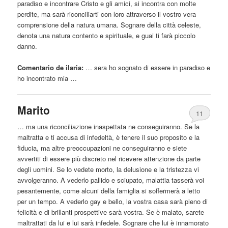
paradiso e incontrare Cristo e gli amici, si incontra con molte
perdite, ma sarà riconciliarti con loro attraverso il vostro vera
comprensione della natura umana. Sognare della città celeste,
denota una natura contento e spirituale, e guai ti farà piccolo
danno.
Comentario de ilaria:
… sera ho sognato di
essere
in paradiso e
ho incontrato mia …
Marito
11
… ma una riconciliazione inaspettata ne conseguiranno. Se la
maltratta e ti accusa di infedeltà, è tenere il suo proposito e la
fiducia, ma altre preoccupazioni ne conseguiranno e siete
avvertiti di
essere
più discreto nel ricevere attenzione
da
parte
degli uomini. Se lo vedete morto, la delusione e la tristezza vi
avvolgeranno. A vederlo pallido e sciupato, malattia tasserà voi
pesantemente, come alcuni della famiglia si soffermerà a letto
per un tempo. A vederlo gay e bello, la vostra casa sarà pieno di
felicità e di brillanti prospettive sarà vostra. Se è malato, sarete
maltrattati
da
lui e lui sarà infedele. Sognare che lui è innamorato