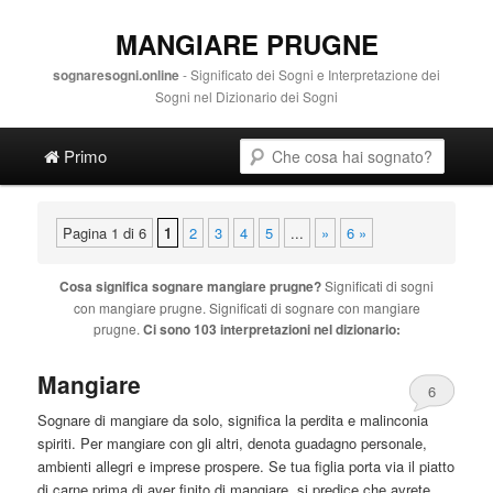
MANGIARE PRUGNE
sognaresogni.online
- Significato dei Sogni e Interpretazione dei
Sogni nel Dizionario dei Sogni
Main menu
Cerca
Vai al contenuto principale
Vai al contenuto secondario
Primo
Pagina 1 di 6
1
2
3
4
5
...
»
6 »
Cosa significa sognare
mangiare prugne
?
Significati di sogni
con
mangiare prugne
. Significati di sognare con
mangiare
prugne
.
Ci sono 103 interpretazioni nel dizionario:
Mangiare
6
Sognare di
mangiare
da solo, significa la perdita e malinconia
spiriti. Per
mangiare
con gli altri, denota guadagno personale,
ambienti allegri e imprese prospere. Se tua figlia porta via il piatto
di carne prima di aver finito di
mangiare
, si predice che avrete