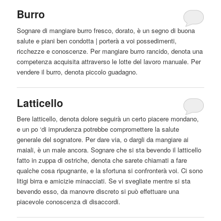
Burro
Sognare di
mangiare
burro fresco, dorato, è un segno di buona
salute e piani ben condotta | porterà a voi possedimenti,
ricchezze e conoscenze. Per
mangiare
burro rancido, denota una
competenza acquisita attraverso le lotte del lavoro manuale. Per
vendere il burro, denota piccolo guadagno.
Latticello
Bere latticello, denota dolore seguirà un certo piacere mondano,
e un po ‘di imprudenza potrebbe compromettere la salute
generale del sognatore. Per dare via, o dargli da
mangiare
ai
maiali, è un male ancora. Sognare che si sta bevendo il latticello
fatto in zuppa di ostriche, denota che sarete chiamati a fare
qualche cosa ripugnante, e la sfortuna si confronterà voi. Ci sono
litigi birra e amicizie minacciati. Se vi svegliate mentre si sta
bevendo esso, da manovre discreto si può effettuare una
piacevole conoscenza di disaccordi.