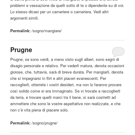
problemi e vessazione da quelli sotto di te o dipendente su di voi.
Lo stesso dicasi per un cameriere o cameriera. Vedi altri
argomenti simili.
Permalink:
/sogno/
mangiare
/
Prugne
Prugne
, se sono verdi, a meno visto sugli alberi, sono segni di
disagio personale e relativo. Per vederli matura, denota occasioni
gioiose, che, tuttavia, sarà di breve durata. Per mangiarli, denota
che si impegnarsi in flirt e altri piaceri evanescenti. Per
raccoglierli, otterrete i vostri desideri, ma non lo faranno provare
così solido come si era immaginato. Se vi trovate a raccoglierli
da terra, e trovare quelli marci tra il bene, si sarà costretti ad
ammettere che sono le vostre aspettative non realizzate, e che
non c’è vita piena di piacere solo.
Permalink:
/sogno/
prugne
/