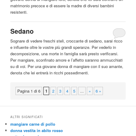
matrimonio precoce e di essere la madre di diversi bambini
resistenti.
Sedano
Sognare di vedere freschi steli, croccante di sedano, sarai ricco
e influente oltre le vostre più grandi speranze. Per vederlo in
decomposizione, una morte in famiglia sarà presto verificarsi.
Per
mangiare
, sconfinato amore e l’affetto saranno ammucchiati
su di voi. Per una giovane donna di
mangiare
con il suo amante,
denota che lei entrerà in ricchi possedimenti.
Pagina 1 di 6
1
2
3
4
5
...
»
6 »
ALTRI SIGNIFICATI
mangiare carne di pollo
donna vestita in abito rosso