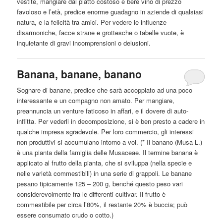
vestite,
mangiare
dal piatto costoso e bere vino di prezzo
favoloso e l’età, predice enorme guadagno in aziende di qualsiasi
natura, e la felicità tra amici. Per vedere le influenze
disarmoniche, facce strane e grottesche o tabelle vuote, è
inquietante di gravi incomprensioni o delusioni.
Banana, banane, banano
Sognare di banane, predice che sarà accoppiato ad una poco
interessante e un compagno non amato. Per
mangiare
,
preannuncia un venture faticoso in affari, e il dovere di auto-
inflitta. Per vederli in decomposizione, si è ben presto a cadere in
qualche impresa sgradevole. Per loro commercio, gli interessi
non produttivi si accumulano intorno a voi. (* Il banano (Musa L.)
è una pianta della famiglia delle Musaceae. Il termine banana è
applicato al frutto della pianta, che si sviluppa (nella specie e
nelle varietà commestibili) in una serie di grappoli. Le banane
pesano tipicamente 125 – 200 g, benché questo peso vari
considerevolmente fra le differenti cultivar. Il frutto è
commestibile per circa l’80%, il restante 20% è buccia; può
essere consumato crudo o cotto.)