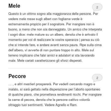
Mele
2
Questo è un ottimo sogno alla maggioranza delle persone. Per
vedere mele rosse sugli alberi con fogliame verde è
estremamente propizio per il sognatore. Per
mangiare
non è
buono, a meno che non sia danneggiato. Un amico che interpreta
i sogni dice: mele mature su un albero, denota che è arrivato il
momento per voi di realizzare le vostre speranze | pensa su ciò
che si intende fare, e andare avanti senza paura. Ripe sulla cima
dell’albero, vi avverte di non puntare troppo in alto. Mele sul
terreno implicano che falsi amici e adulatori si sta lavorando
male. Mele cariati caratterizzano gli sforzi disperati.
Pecore
2
… , e altri mestieri prospererà. Per vederli cercando magro e
malato, si sarà gettato nella disperazione per l’aborto spontaneo
di qualche piano, che prometteva rendimenti ricchi. Per
mangiare
la carne di pecora, denota che le persone cattivo volontà
oltraggio tuoi sentimenti. Vedere Agnello e Ram.