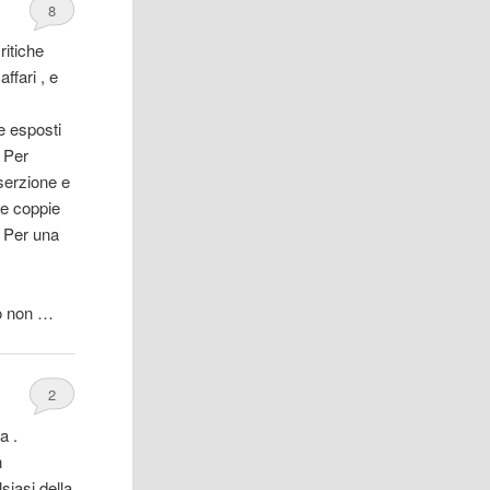
8
ritiche
ffari , e
e esposti
. Per
iserzione e
ue coppie
. Per una
o non …
2
a .
n
siasi della