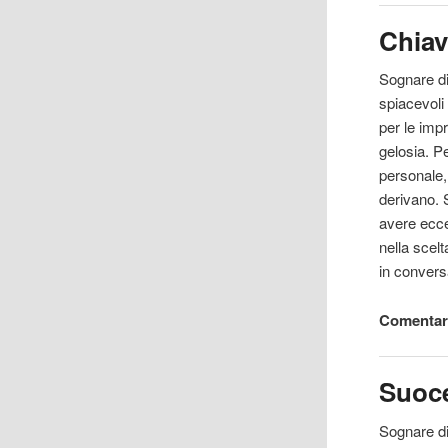
Chia
Sognare di
spiacevoli 
per le impr
gelosia. P
personale, 
derivano. 
avere ecce
nella scelt
in convers
Comentar
Suoc
Sognare di