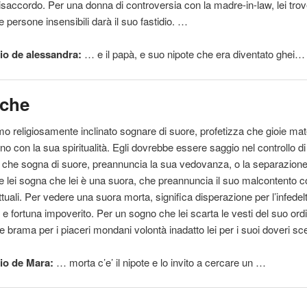
disaccordo. Per una donna di controversia con la madre-in-law, lei tro
 le persone insensibili darà il suo fastidio. …
o de alessandra:
… e il papà, e suo
nipote
che era diventato ghei…
che
o religiosamente inclinato sognare di suore, profetizza che gioie mate
nno con la sua spiritualità. Egli dovrebbe essere saggio nel controllo d
che sogna di suore, preannuncia la sua vedovanza, o la separazione
 lei sogna che lei è una suora, che preannuncia il suo malcontento co
ttuali. Per vedere una suora morta, significa disperazione per l’infedel
, e fortuna impoverito. Per un sogno che lei scarta le vesti del suo ord
e brama per i piaceri mondani volontà inadatto lei per i suoi doveri sce
io de Mara:
… morta c’e’ il
nipote
e lo invito a cercare un …