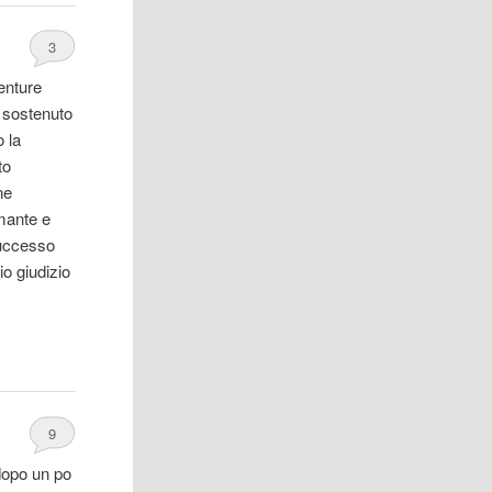
3
enture
o sostenuto
o la
to
ne
amante e
successo
io giudizio
9
 dopo un po