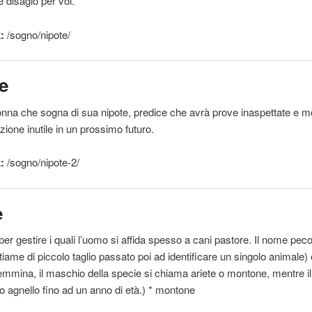
e disagio per voi.
:
/sogno/
nipote
/
e
onna che sogna di sua
nipote
, predice che avrà prove inaspettate e mo
ione inutile in un prossimo futuro.
:
/sogno/
nipote
-2/
e
er gestire i quali l’uomo si affida spesso a cani pastore. Il nome pecor
iame di piccolo taglio passato poi ad identificare un singolo animale) 
emmina
, il maschio della specie si chiama ariete o montone, mentre il
 agnello fino ad un anno di età.) * montone