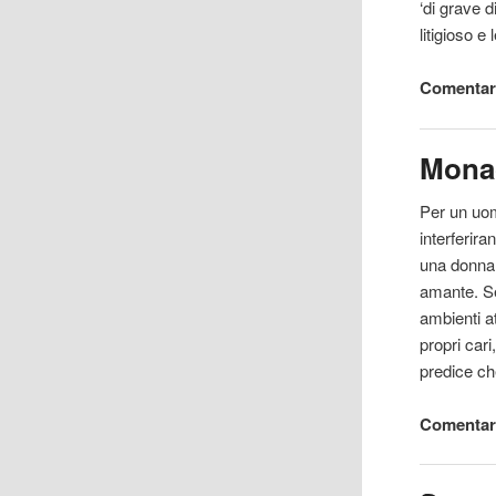
‘di grave 
litigioso e
Comentari
Mona
Per un uom
interferira
una donna 
amante. Se
ambienti a
propri cari
predice ch
Comentar