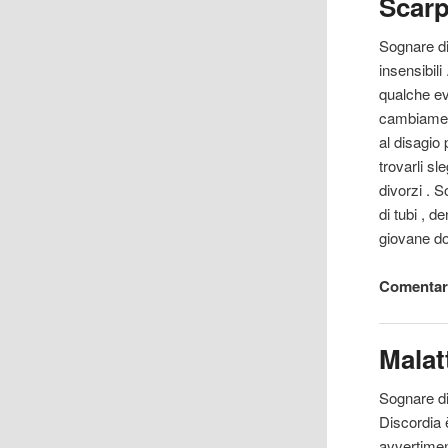
Scar
Sognare di
insensibili
qualche ev
cambiament
al disagio
trovarli sl
divorzi . 
di tubi , 
giovane d
Comentari
Malat
Sognare di 
Discordia 
avvertimen