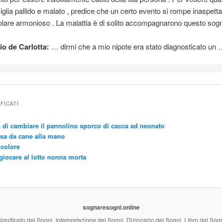
iglia pallido e malato , predice che un certo evento si rompe inaspett
olare armonioso . La malattia è di solito accompagnarono questo sog
o de Carlotta:
… dirmi che a mio
nipote
era stato diagnosticato un
IFICATI
 di cambiare il pannolino sporco di cacca ad neonato
sa da cane alla mano
 colore
giocare al lotto nonna morta
sognaresogni.online
ignificato dei Sogni, Interpretazione dei Sogni, Dizionario dei Sogni, Libro dei Sog