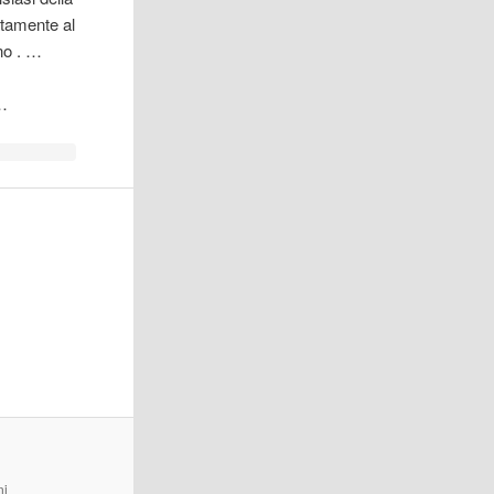
atamente al
no . …
 …
ni