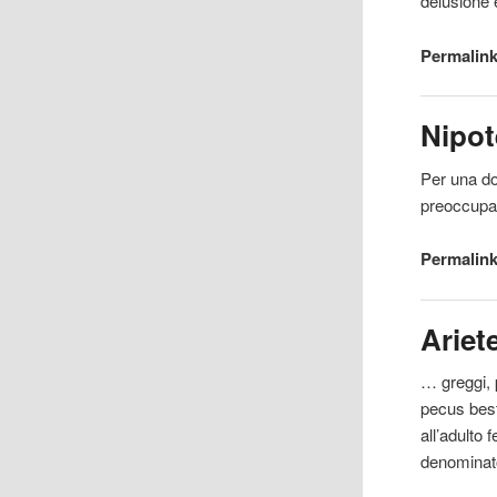
delusione 
Permalink
Nipot
Per una d
preoccupaz
Permalink
Ariet
… greggi, p
pecus best
all’adulto
f
denominato