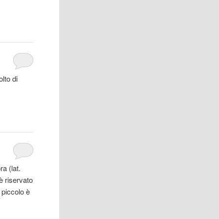
lto di
a (lat.
è riservato
 piccolo è