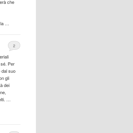
verà che
 la …
2
riali
i sé. Per
 dal suo
n gli
tà dei
ine,
lti. …