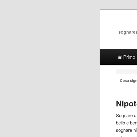
sognares
Main menu
Vai al c
Vai al 
Primo
Cosa sign
Nipot
Sognare d
bello e ben
sognare
n