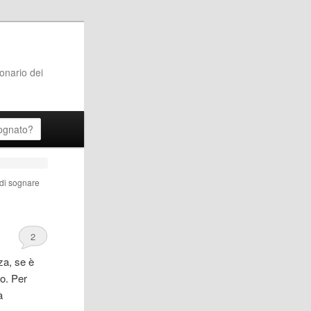
ionario dei
i di sognare
2
za, se è
io. Per
à