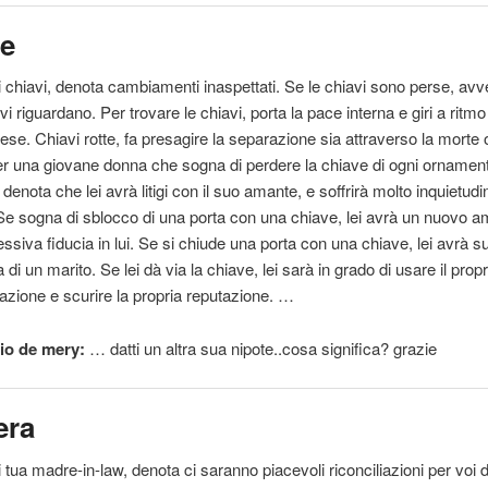
ve
 chiavi, denota cambiamenti inaspettati. Se le chiavi sono perse, avv
vi riguardano. Per trovare le chiavi, porta la pace interna e giri a ritm
ese. Chiavi rotte, fa presagire la separazione sia attraverso la morte 
er una giovane donna che sogna di perdere la chiave di ogni ornamen
denota che lei avrà litigi con il suo amante, e soffrirà molto inquietudi
Se sogna di sblocco di una porta con una chiave, lei avrà un nuovo 
ssiva fiducia in lui. Se si chiude una porta con una chiave, lei avrà 
a di un marito. Se lei dà via la chiave, lei sarà in grado di usare il propr
azione e scurire la propria reputazione. …
io de mery:
… datti un altra sua
nipote
..cosa significa? grazie
era
 tua madre-in-law, denota ci saranno piacevoli riconciliazioni per voi