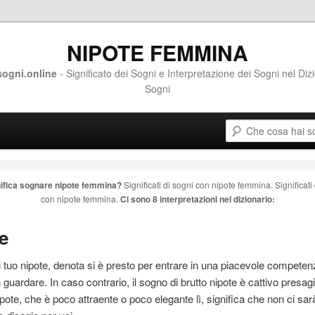
NIPOTE FEMMINA
ogni.online
- Significato dei Sogni e Interpretazione dei Sogni nel Diz
Sogni
Cerca
ontenuto principale
contenuto secondario
ifica sognare
nipote femmina
?
Significati di sogni con
nipote femmina
. Significat
con
nipote femmina
.
Ci sono 8 interpretazioni nel dizionario:
e
i tuo
nipote
, denota si è presto per entrare in una piacevole competen
 guardare. In caso contrario, il sogno di brutto
nipote
è cattivo presag
ipote
, che è poco attraente o poco elegante lì, significa che non ci sar