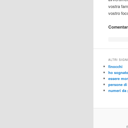
vostra fam
vostro foc
Comentari
ALTRI SIGN
finocchi
ho sognato
essere mor
persone di
numeri da 
S