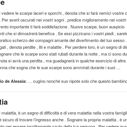
pe
 vedere le scarpe laceri e sporchi , denota che si farà nemici vostre c
 . Per averli oscurati nei vostri sogni , predice miglioramento nei vostri a
ento importante ti farà soddisfazione . Nuove scarpe, buon auspicio
i che si dimostrerà benefica . Se essi pizzicano i vostri piedi , saret
 pratico scherzo dei compagni amante del divertimento del tuo sesso 
egati , denota perdite , liti e malattie . Per perdere loro, è un segno di d
Sognare che le scarpe sono stati rubati durante la notte , ma ci sono d
denota si avrà una perdita , ma guadagnerà in qualche esercizio di altre
onna che sogna che le sue scarpe sono ammirati durante i suoi …
o de Alessia:
… cugino nonché suo
nipote
solo che questo bambin
tia
malattia, è un segno di difficoltà e di vera malattia nella vostra famigli
è sicuro di trovare l’ingresso anche . Sognare la propria malattia , è u
to per essere insolitamente cauto della tua persona . Per vedere qual