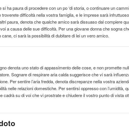
 si ha paura di procedere con un po ‘di storia, o continuare un camm
troverete difficoltà nella vostra famiglia, e le imprese sarà infruttuos
 altri paura, denota che qualche amico sarà dissuaso dal compiere qu
 voi a causa delle sue difficoltà. Per una giovane donna che sogna che
 cane, ci sarà la possibilità di dubitare di lei un vero amico.
no denota uno stato di appassimento delle cose, e non promette nul
tore. Sognare di respirare aria calda suggerisce che vi sarà influenz
ione. Per
sentire
l’aria fredda, denota discrepanze nella vostra aziend
ilità nelle relazioni domestiche. Per sentirsi oppresso con l’umidità, 
e cadrà su di voi che vi prostrate e chiudere
il
vostro punto di vista ot
doto