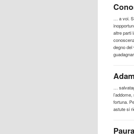
Cono
… a voi. S
inopportun
altre parti
conoscenza
degno del 
guadagnare
Adam
… salvatag
l’addome, 
fortuna. P
astute si r
Paur