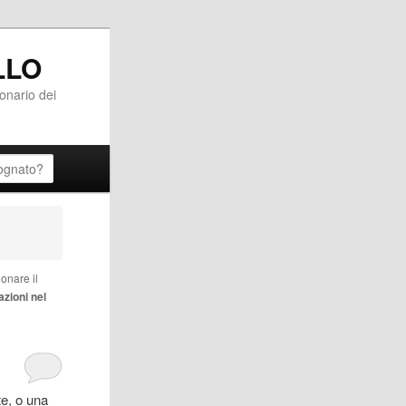
LLO
ionario dei
onare il
zioni nel
te, o una