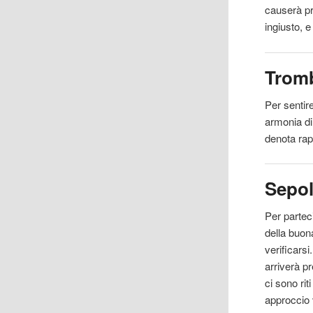
causerà pr
ingiusto, 
Trom
Per
sentir
armonia di
denota rapp
Sepol
Per partec
della buona
verificarsi
arriverà p
ci sono rit
approccio 