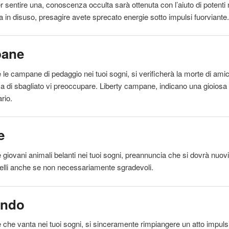
er
sentire
una, conoscenza occulta sarà ottenuta con l’aiuto di potenti
 in disuso, presagire avete sprecato energie sotto impulsi fuorviante
ane
e
le campane di pedaggio nei tuoi sogni, si verificherà la morte di amici
enza di sbagliato vi preoccupare. Liberty campane, indicano una gioiosa 
rio.
e
e
giovani animali belanti nei tuoi sogni, preannuncia che si dovrà nuovi
uelli anche se non necessariamente sgradevoli.
ando
e
che vanta nei tuoi sogni, si sinceramente rimpiangere un atto impuls