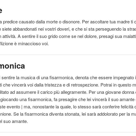
e
a predice causato dalla morte o disonore. Per ascoltare tua madre ti
 siete abbandonati nei vostri doveri, e che si sta perseguendo la stra
n attività. A
sentire
il
suo grido come se nel dolore, presagi sua malatti
flizione è minaccioso voi.
rmonica
i
sentire
la musica di una fisarmonica, denota che essere impegnato 
ti che vincerà voi dalla tristezza e di retrospezione. Potrai in questo
ilitato ad assumere
il
carico più allegramente. Per una giovane donna
a giocando una fisarmonica, fa presagire che lei vincerà
il
suo amante 
ste evento | ma, nonostante la quale, lo stesso sarà conferire felicità 
nione. Se la fisarmonica diventa stonata, lei sarà addolorato per la ma
del suo amante.