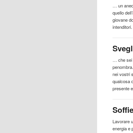
… un anedd
quello dell
giovane d
intenditori.
Svegl
… che sei 
penombra. 
nei vostri 
qualcosa d
presente 
Soffi
Lavorare u
energia e 