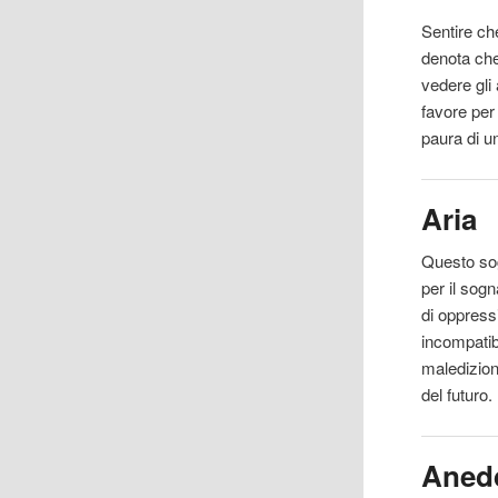
Sentire
che
denota che 
vedere gli
favore per
paura di un
Aria
Questo sog
per
il
sogna
di oppress
incompatib
maledizion
del futuro.
Aned