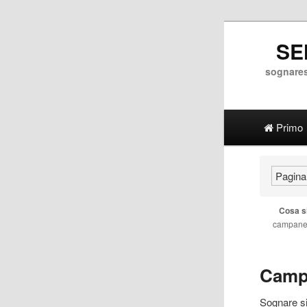
SE
sognares
Main menu
Vai al c
Vai al 
Primo
Pagina 
Cosa s
campane
Camp
Sognare s