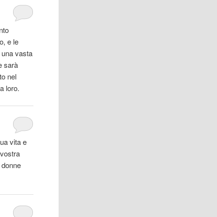
nto
o, e le
a una vasta
 sarà
to nel
a loro.
ua vita e
 vostra
e donne