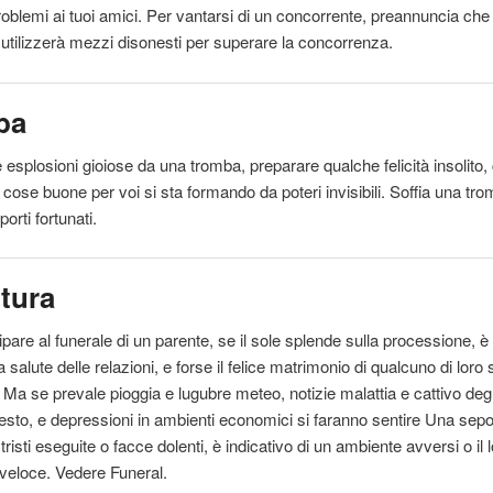
oblemi ai tuoi amici. Per vantarsi di un concorrente, preannuncia che
e utilizzerà mezzi disonesti per superare la concorrenza.
ba
e
esplosioni gioiose da una tromba, preparare qualche felicità insolito
 cose buone per voi si sta formando da poteri invisibili. Soffia una tr
orti fortunati.
tura
ipare al funerale di un parente, se
il
sole splende sulla processione, è
 salute delle relazioni, e forse
il
felice matrimonio di qualcuno di loro 
. Ma se prevale pioggia e lugubre meteo, notizie malattia e cattivo deg
resto, e depressioni in ambienti economici si faranno
sentire
Una sepol
i tristi eseguite o facce dolenti, è indicativo di un ambiente avversi o
il
l
veloce. Vedere Funeral.