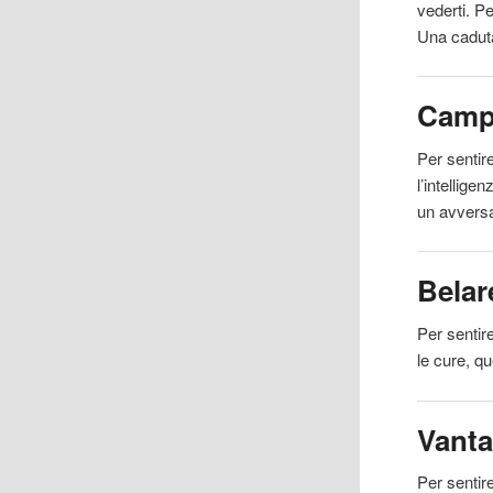
vederti. P
Una caduta
Camp
Per
sentir
l’intellig
un avversa
Belar
Per
sentir
le cure, q
Vant
Per
sentir