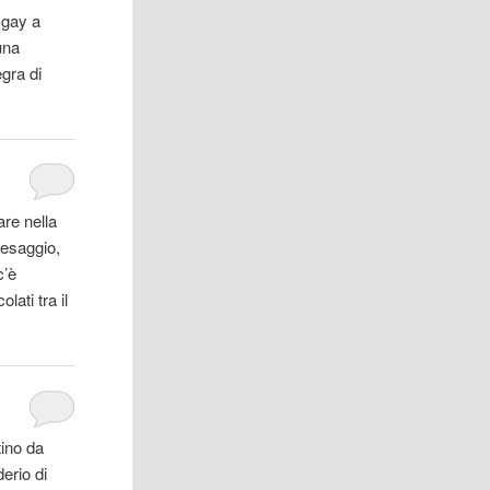
 gay a
 una
egra di
are nella
aesaggio,
c’è
olati tra
il
ino da
erio di