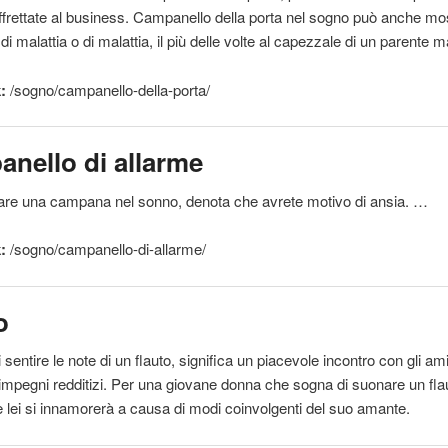
ffrettate al business.
Campanello
della porta nel sogno può anche mos
 di malattia o di malattia,
il
più delle volte al capezzale di un parente m
:
/sogno/
campanello
-della-porta/
anello
di allarme
are una campana nel sonno, denota che avrete motivo di ansia. …
:
/sogno/
campanello
-di-allarme/
o
i
sentire
le note di un flauto, significa un piacevole incontro con gli am
 impegni redditizi. Per una giovane donna che sogna di
suonare
un fla
 lei si innamorerà a causa di modi coinvolgenti del suo amante.