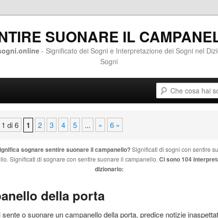
NTIRE SUONARE IL CAMPANE
ogni.online
- Significato dei Sogni e Interpretazione dei Sogni nel Diz
Sogni
Cerca
ontenuto principale
contenuto secondario
1 di 6
1
2
3
4
5
...
»
6 »
ignifica sognare
sentire suonare il campanello
?
Significati di sogni con
sentire su
llo
. Significati di sognare con
sentire suonare il campanello
.
Ci sono 104 interpreta
dizionario:
anello
della porta
i sente o
suonare
un
campanello
della porta, predice notizie inaspetta