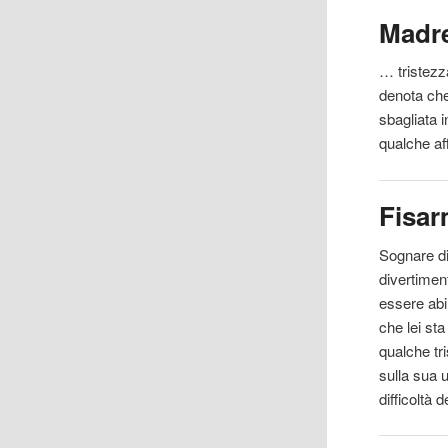
Madr
… tristezz
denota che
sbagliata i
qualche af
Fisa
Sognare d
divertimen
essere ab
che lei st
qualche tri
sulla sua u
difficoltà 