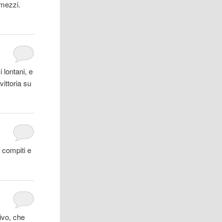
 mezzi.
.
 lontani, e
vittoria su
 compiti e
ivo, che