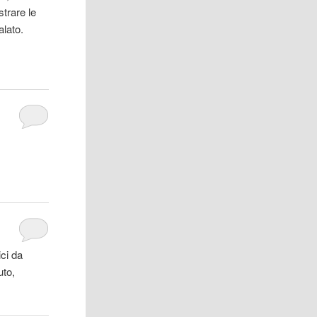
trare le
alato.
ici da
uto,