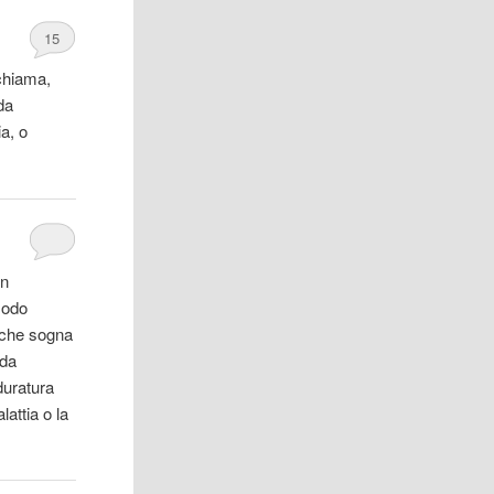
15
 chiama,
da
a, o
in
 modo
 che sogna
da
duratura
lattia o la