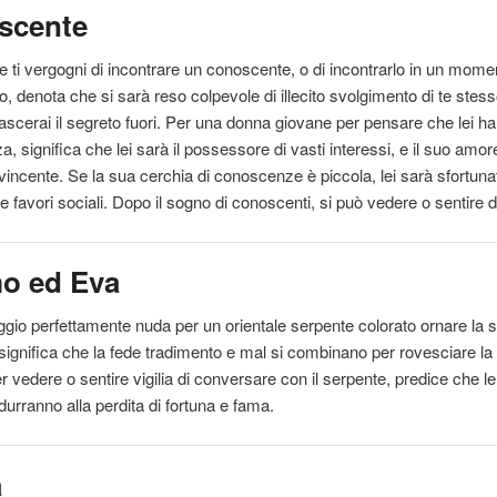
scente
e ti vergogni di incontrare un conoscente, o di incontrarlo in un mome
o, denota che si sarà reso colpevole di illecito svolgimento di te stess
 lascerai
il
segreto fuori. Per una donna giovane per pensare che lei h
, significa che lei sarà
il
possessore di vasti interessi, e
il
suo amore
vincente. Se la sua cerchia di conoscenze è piccola, lei sarà sfortuna
 favori sociali. Dopo
il
sogno di conoscenti, si può vedere o
sentire
d
o ed Eva
gio perfettamente nuda per un orientale serpente colorato ornare la s
significa che la fede tradimento e mal si combinano per rovesciare la
er vedere o
sentire
vigilia di conversare con
il
serpente, predice che l
idurranno alla perdita di fortuna e fama.
a