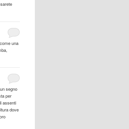
 sarete
, come una
omba,
 un segno
sta per
li assenti
tura dove
oro