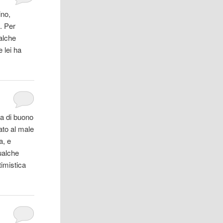
ino,
o. Per
alche
 lei ha
la di buono
ato al male
a, e
qualche
timistica