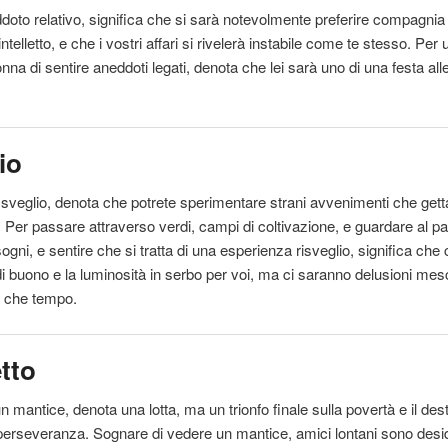
oto relativo, significa che si sarà notevolmente preferire compagnia
’intelletto, e che i vostri affari si rivelerà instabile come te stesso. Per
onna di
sentire
aneddoti legati, denota che lei sarà uno di una festa all
io
sveglio, denota che potrete sperimentare strani avvenimenti che gett
Per passare attraverso verdi, campi di coltivazione, e guardare al p
sogni, e
sentire
che si tratta di una esperienza risveglio, significa che 
i buono e la luminosità in serbo per voi, ma ci saranno delusioni mesc
e che tempo.
etto
n mantice, denota una lotta, ma un trionfo finale sulla povertà e
il
dest
perseveranza. Sognare di vedere un mantice, amici lontani sono desid