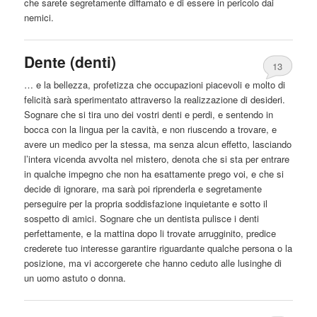
che sarete segretamente diffamato e di essere in pericolo dai
nemici.
Dente (denti)
13
… e la bellezza, profetizza che occupazioni piacevoli e molto di
felicità sarà sperimentato attraverso la realizzazione di desideri.
Sognare che si tira uno dei vostri denti e perdi, e sentendo in
bocca
con la lingua per la cavità, e non riuscendo a trovare, e
avere un medico per la stessa, ma senza alcun effetto, lasciando
l’intera vicenda avvolta nel mistero, denota che si sta per entrare
in qualche impegno che non ha esattamente prego voi, e che si
decide di ignorare, ma sarà poi riprenderla e segretamente
perseguire per la propria soddisfazione inquietante e sotto il
sospetto di amici. Sognare che un dentista pulisce i denti
perfettamente, e la mattina dopo li trovate arrugginito, predice
crederete tuo interesse garantire riguardante qualche persona o la
posizione, ma vi accorgerete che hanno ceduto alle lusinghe di
un uomo astuto o donna.