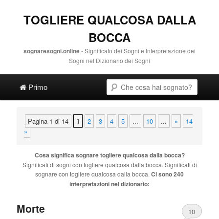
TOGLIERE QUALCOSA DALLA
BOCCA
sognaresogni.online
- Significato dei Sogni e Interpretazione dei
Sogni nel Dizionario dei Sogni
Main menu
Cerca
Vai al contenuto principale
Vai al contenuto secondario
Primo
Pagina 1 di 14
1
2
3
4
5
...
10
...
»
14
»
Cosa significa sognare
togliere qualcosa dalla bocca
?
Significati di sogni con
togliere qualcosa dalla bocca
. Significati di
sognare con
togliere qualcosa dalla bocca
.
Ci sono 240
interpretazioni nel dizionario:
Morte
10