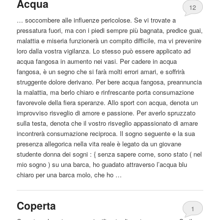
Acqua
12
… soccombere alle influenze pericolose. Se vi trovate a
pressatura fuori, ma con i piedi sempre più bagnata, predice guai,
malattia e miseria funzionerà un compito difficile, ma vi prevenire
loro
dalla
vostra vigilanza. Lo stesso può essere applicato ad
acqua fangosa in aumento nei vasi. Per cadere in acqua
fangosa, è un segno che si farà molti errori amari, e soffrirà
struggente dolore derivano. Per bere acqua fangosa, preannuncia
la malattia, ma berlo chiaro e rinfrescante porta consumazione
favorevole della fiera speranze. Allo sport con acqua, denota un
improvviso risveglio di amore e passione. Per averlo spruzzato
sulla testa, denota che il vostro risveglio appassionato di amare
incontrerà consumazione reciproca. Il sogno seguente e la sua
presenza allegorica nella vita reale è legato da un giovane
studente donna dei sogni : { senza sapere come, sono stato ( nel
mio sogno ) su una barca, ho guadato attraverso l’acqua blu
chiaro per una barca molo, che ho …
Coperta
1