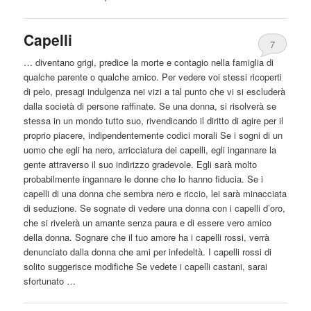
Capelli
7
… diventano grigi, predice la morte e contagio nella famiglia di
qualche parente o qualche amico. Per vedere voi stessi ricoperti
di pelo, presagi indulgenza nei vizi a tal punto che vi si escluderà
dalla
società di persone raffinate. Se una donna, si risolverà se
stessa in un mondo tutto suo, rivendicando il diritto di agire per il
proprio piacere, indipendentemente codici morali Se i sogni di un
uomo che egli ha nero, arricciatura dei capelli, egli ingannare la
gente attraverso il suo indirizzo gradevole. Egli sarà molto
probabilmente ingannare le donne che lo hanno fiducia. Se i
capelli di una donna che sembra nero e riccio, lei sarà minacciata
di seduzione. Se sognate di vedere una donna con i capelli d’oro,
che si rivelerà un amante senza paura e di essere vero amico
della donna. Sognare che il tuo amore ha i capelli rossi, verrà
denunciato
dalla
donna che ami per infedeltà. I capelli rossi di
solito suggerisce modifiche Se vedete i capelli castani, sarai
sfortunato …