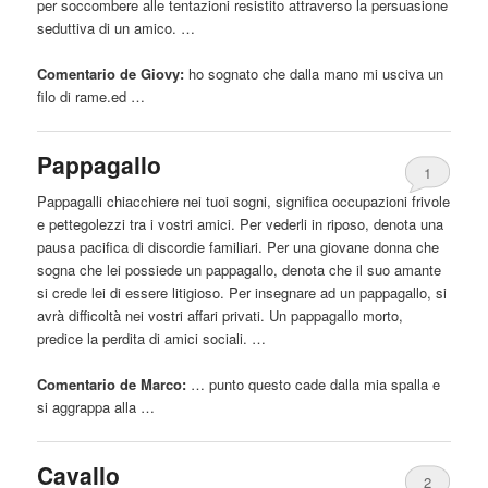
per soccombere alle tentazioni resistito attraverso la persuasione
seduttiva di un amico. …
Comentario de Giovy:
ho sognato che
dalla
mano mi usciva un
filo di rame.ed …
Pappagallo
1
Pappagalli chiacchiere nei tuoi sogni, significa occupazioni frivole
e pettegolezzi tra i vostri amici. Per vederli in riposo, denota una
pausa pacifica di discordie familiari. Per una giovane donna che
sogna che lei possiede un pappagallo, denota che il suo amante
si crede lei di essere litigioso. Per insegnare ad un pappagallo, si
avrà difficoltà nei vostri affari privati. Un pappagallo morto,
predice la perdita di amici sociali. …
Comentario de Marco:
… punto questo cade
dalla
mia spalla e
si aggrappa alla …
Cavallo
2