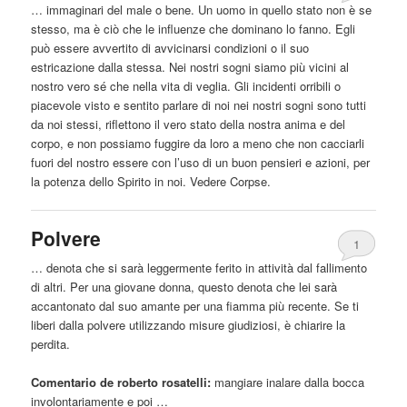
… immaginari del male o bene. Un uomo in quello stato non è se
stesso, ma è ciò che le influenze che dominano lo fanno. Egli
può essere avvertito di avvicinarsi condizioni o il suo
estricazione
dalla
stessa. Nei nostri sogni siamo più vicini al
nostro vero sé che nella vita di veglia. Gli incidenti orribili o
piacevole visto e sentito parlare di noi nei nostri sogni sono tutti
da noi stessi, riflettono il vero stato della nostra anima e del
corpo, e non possiamo fuggire da loro a meno che non cacciarli
fuori del nostro essere con l’uso di un buon pensieri e azioni, per
la potenza dello Spirito in noi. Vedere Corpse.
Polvere
1
… denota che si sarà leggermente ferito in attività dal fallimento
di altri. Per una giovane donna, questo denota che lei sarà
accantonato dal suo amante per una fiamma più recente. Se ti
liberi
dalla
polvere utilizzando misure giudiziosi, è chiarire la
perdita.
Comentario de roberto rosatelli:
mangiare inalare
dalla
bocca
involontariamente e poi …