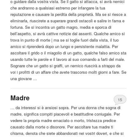
o guidare
dalla
vostra vista. Se il gatto si attacca, si avrà nemici
che andranno a qualsiasi estremo per infangare la tua
reputazione e causare la perdita della proprietà. Ma se si riesce a
eliminarla, riuscirete a superare grandi ostacoli e salire in fama e
fortuna. Se si incontra un gatto magro, media e sporca di
bell’aspetto, si avrà cattive notizie dal assenti. Qualche amico si
trova in punto di morte | ma se si toglie fuori
dalla
vista, il tuo
amico si riprenderà dopo un lungo e persistente malattia. Per
ascoltare il grido o il miagolio di un gatto, qualche falso amico sta
usando tutte le parole e il lavoro al suo comando a farti del male.
Sognare che un gatto si graffi, un nemico riuscirà a strappo da
voi i profitti di un affare che avete trascorso molti giorni a fare. Se
una giovane …
Madre
15
… da interessi si è ansiosi sopra. Per una donna che sogna di
madre, significa compiti piacevoli e beatitudine coniugale. Per
vedere la propria madre emaciato o morto, tristezza predice
causato
dalla
morte o disonore. Per ascoltare tua madre ti
chiama, denota che siete abbandonati nei vostri doveri, e che si