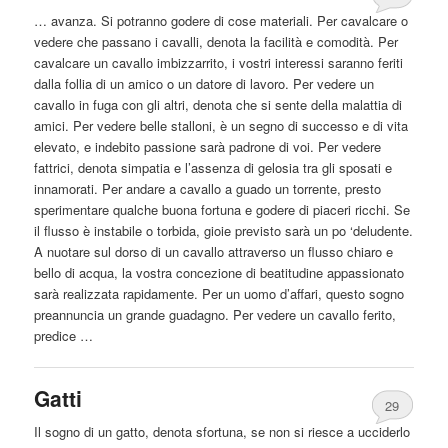
… avanza. Si potranno godere di cose materiali. Per cavalcare o
vedere che passano i cavalli, denota la facilità e comodità. Per
cavalcare un cavallo imbizzarrito, i vostri interessi saranno feriti
dalla
follia di un amico o un datore di lavoro. Per vedere un
cavallo in fuga con gli altri, denota che si sente della malattia di
amici. Per vedere belle stalloni, è un segno di successo e di vita
elevato, e indebito passione sarà padrone di voi. Per vedere
fattrici, denota simpatia e l’assenza di gelosia tra gli sposati e
innamorati. Per andare a cavallo a guado un torrente, presto
sperimentare qualche buona fortuna e godere di piaceri ricchi. Se
il flusso è instabile o torbida, gioie previsto sarà un po ‘deludente.
A nuotare sul dorso di un cavallo attraverso un flusso chiaro e
bello di acqua, la vostra concezione di beatitudine appassionato
sarà realizzata rapidamente. Per un uomo d’affari, questo sogno
preannuncia un grande guadagno. Per vedere un cavallo ferito,
predice …
Gatti
29
Il sogno di un gatto, denota sfortuna, se non si riesce a ucciderlo