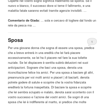
Coperte nel vostro sogno significa tradimento se sporca. Se il
nuovo e bianco, il successo dove si teme il fallimento, e una
malattia fatale saranno evitati tramite agenzie invisibili. …
Comentario de Giada:
… sola e cercavo di
togliere
dal fondo un
rete da pesca ma …
Sposa
1
Per una giovane donna che sogna di essere una sposa, predice
che a breve entrerà in una eredità che lei farà piacere
eccessivamente, se lei ha il piacere nel fare la sua toilette
nuziale. Se lei dispiacere è sentita subirà delusioni nei suoi
anticipazioni. Sognare che baci una sposa, denota una
riconciliazione felice tra amici. Per una sposa a baciare gli altri,
preannuncia per voi molti amici e piaceri | di baciarti, denota
potrete godere di salute e scoprire che la vostra fidanzata
erediterà la fortuna inaspettata. Di baciare la sposa e scoprire
che lei sembra sciupato e malato, denota sarai scontento con il
vostro successo e l’azione dei vostri amici. Se sogni di una
sposa che lei è indifferente al marito, si predice che molte