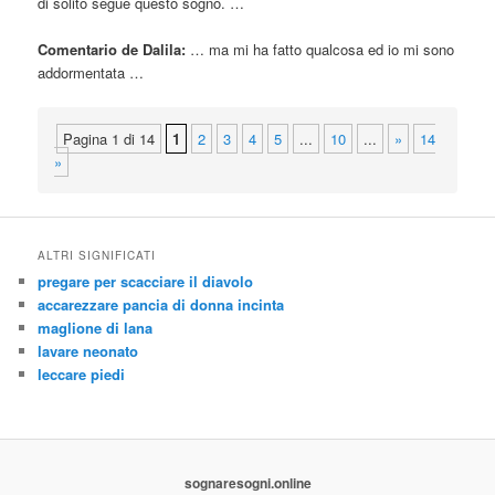
di solito segue questo sogno. …
Comentario de Dalila:
… ma mi ha fatto
qualcosa
ed io mi sono
addormentata …
Pagina 1 di 14
1
2
3
4
5
...
10
...
»
14
»
ALTRI SIGNIFICATI
pregare per scacciare il diavolo
accarezzare pancia di donna incinta
maglione di lana
lavare neonato
leccare piedi
sognaresogni.online